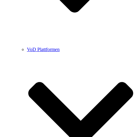
VoD Plattformen