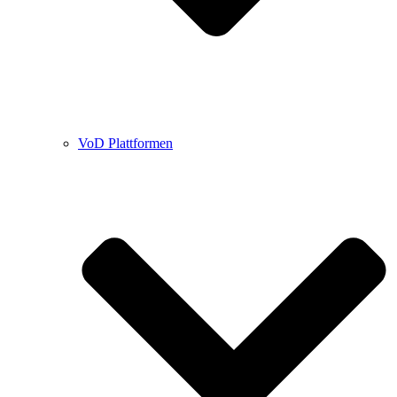
VoD Plattformen