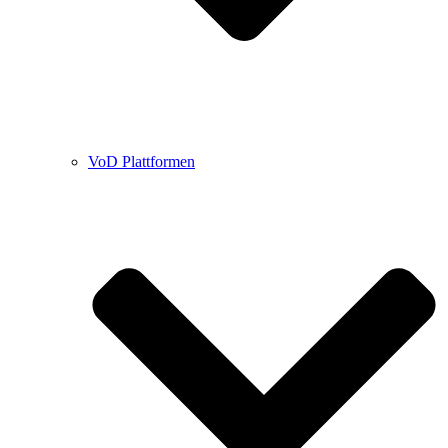
VoD Plattformen