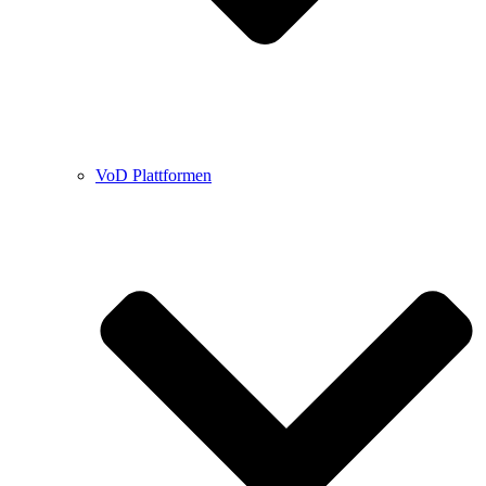
VoD Plattformen