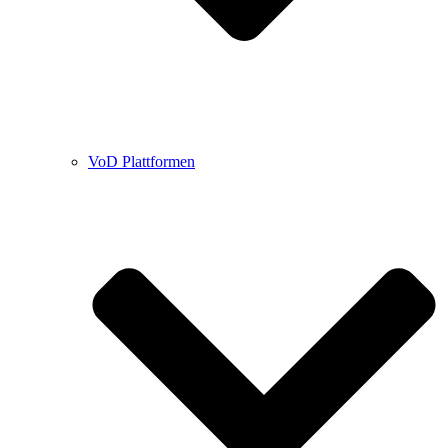
VoD Plattformen