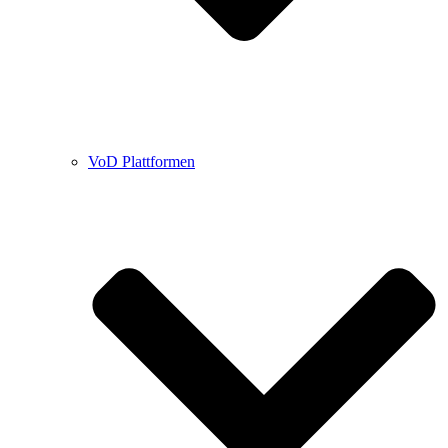
VoD Plattformen