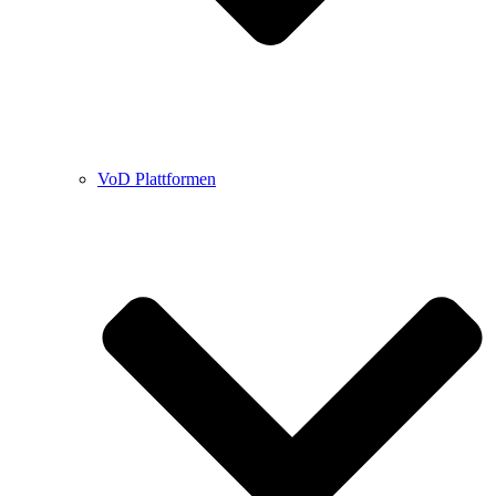
VoD Plattformen