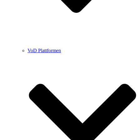
VoD Plattformen