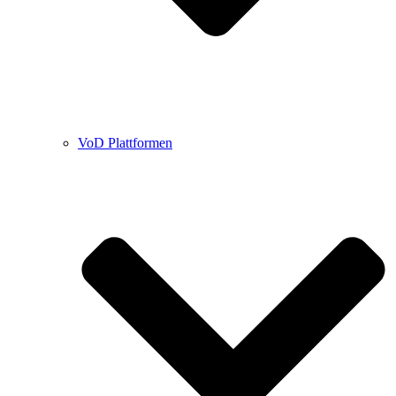
VoD Plattformen