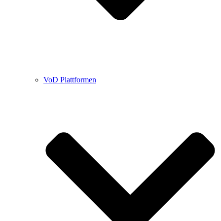
VoD Plattformen