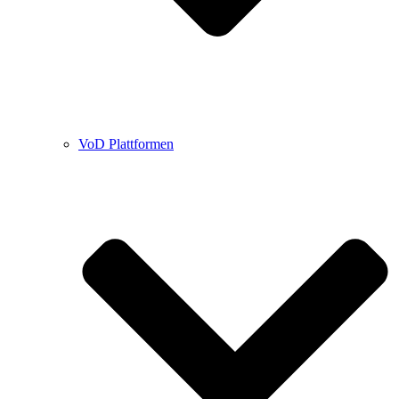
VoD Plattformen