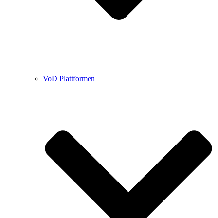
VoD Plattformen