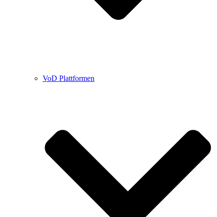
VoD Plattformen