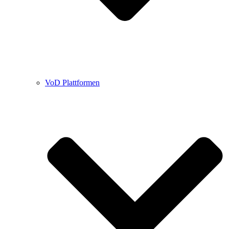
VoD Plattformen