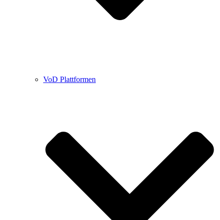
VoD Plattformen