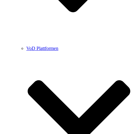
VoD Plattformen