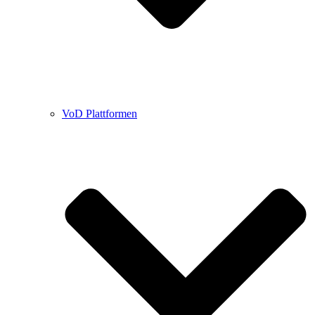
VoD Plattformen