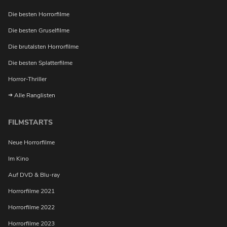
Die besten Horrorfilme
Die besten Gruselfilme
Die brutalsten Horrorfilme
Die besten Splatterfilme
Horror-Thriller
Alle Ranglisten
FILMSTARTS
Neue Horrorfilme
Im Kino
Möchtest du bei Neuigkeiten über Horrorfilme von uns
Auf DVD & Blu-ray
benachrichtigt werden?
Horrorfilme 2021
Horrorfilme 2022
Horrorfilme 2023