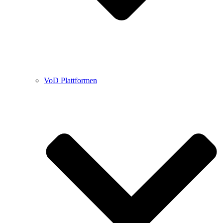
VoD Plattformen