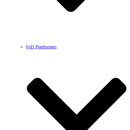
VoD Plattformen