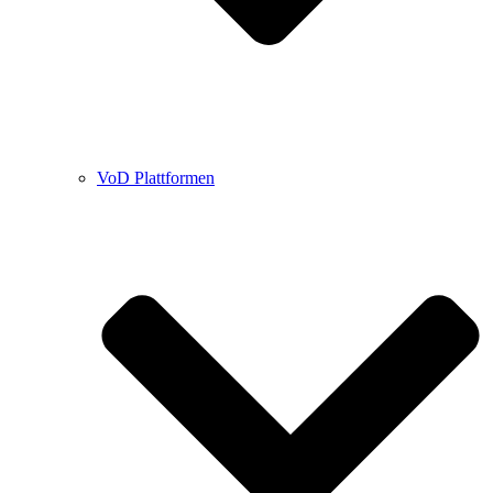
VoD Plattformen