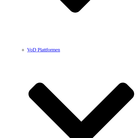
VoD Plattformen