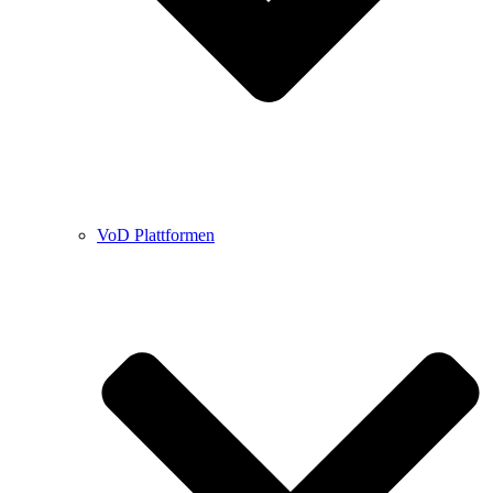
VoD Plattformen