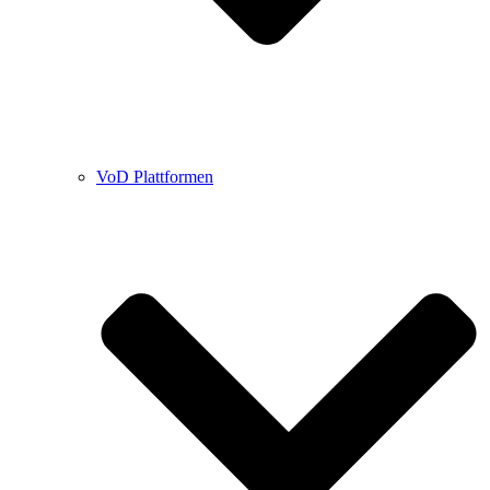
VoD Plattformen