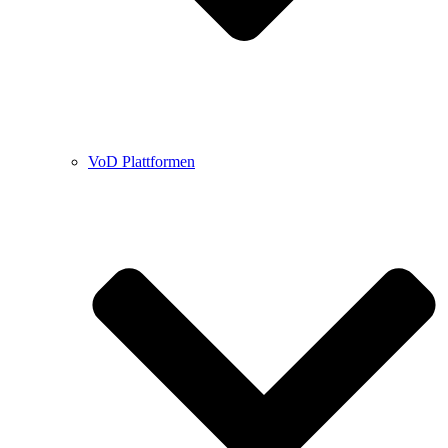
VoD Plattformen