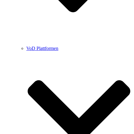
VoD Plattformen