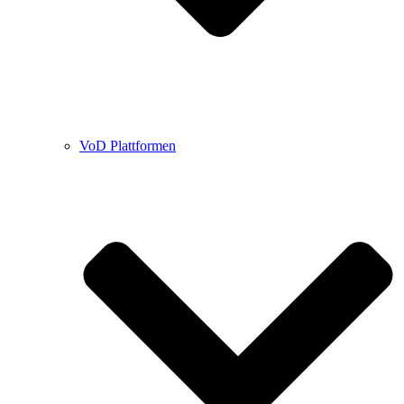
VoD Plattformen