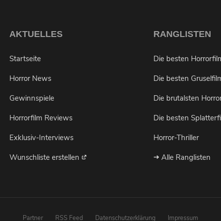
AKTUELLES
RANGLISTEN
Startseite
Die besten Horrorfi
Horror News
Die besten Gruselfil
Gewinnspiele
Die brutalsten Horro
Horrorfilm Reviews
Die besten Splatterf
Exklusiv-Interviews
Horror-Thriller
Wunschliste erstellen
Alle Ranglisten
Möchtest du bei Neuigkeiten über Horrorfilme
von uns benachrichtigt werden?
Partner
RSS Feed
Datenschutzerklärung
Impressum