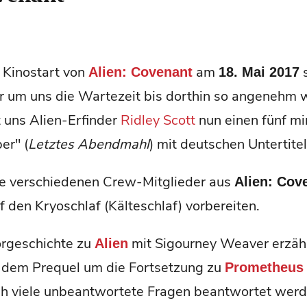
 Kinostart von
am
s
Alien: Covenant
18. Mai 2017
r um uns die Wartezeit bis dorthin so angenehm 
 uns Alien-Erfinder
Ridley Scott
nun einen fünf mi
er" (
Letztes Abendmahl
) mit deutschen Untertitel
die verschiedenen Crew-Mitglieder aus
Alien: Cov
auf den Kryoschlaf (Kälteschlaf) vorbereiten.
orgeschichte zu
mit Sigourney Weaver erzählt
Alien
i dem Prequel um die Fortsetzung zu
Prometheus 
ch viele unbeantwortete Fragen beantwortet werd