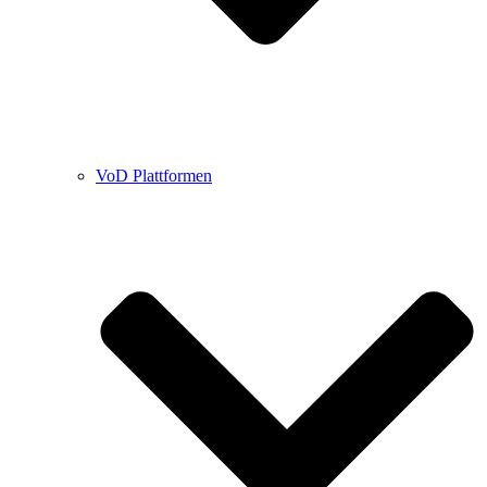
VoD Plattformen