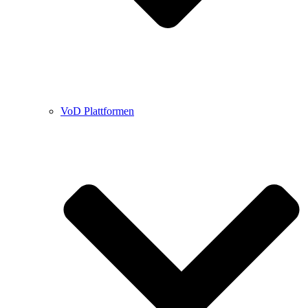
VoD Plattformen