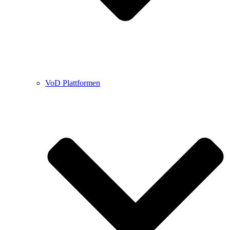
VoD Plattformen