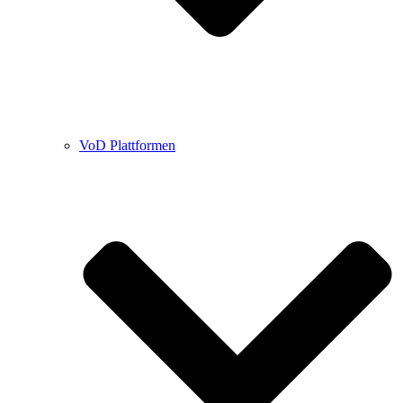
VoD Plattformen