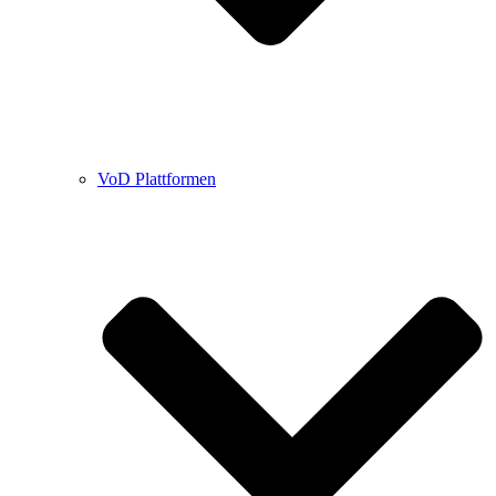
VoD Plattformen