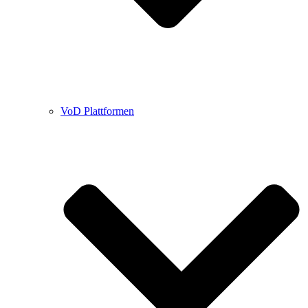
VoD Plattformen