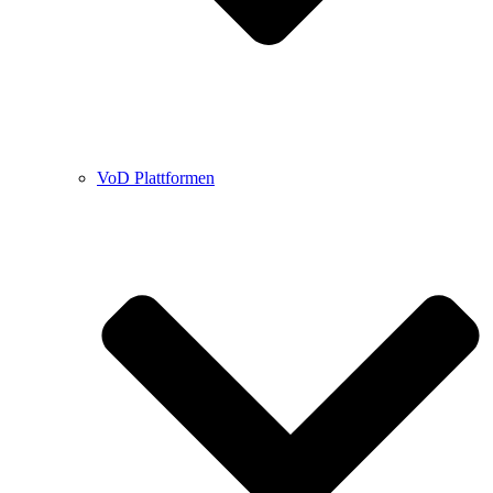
VoD Plattformen