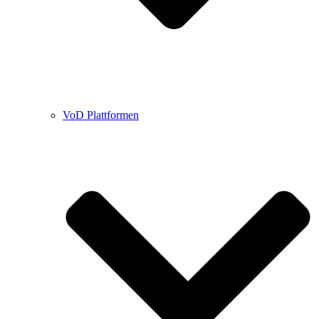
VoD Plattformen