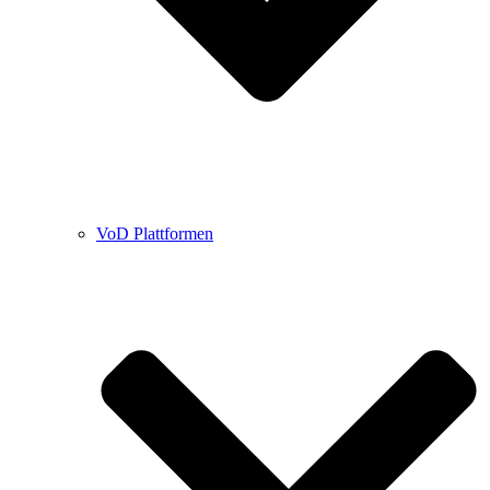
VoD Plattformen