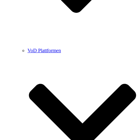
VoD Plattformen