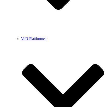
VoD Plattformen