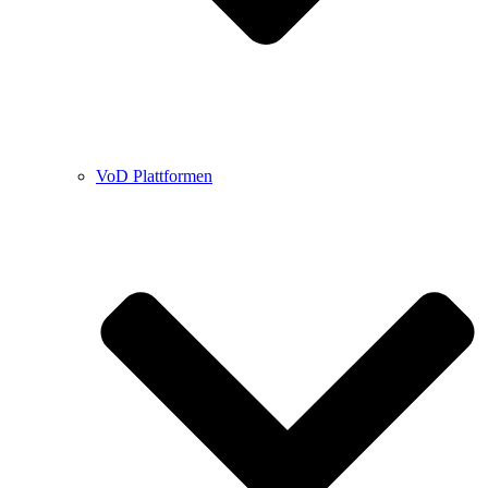
VoD Plattformen