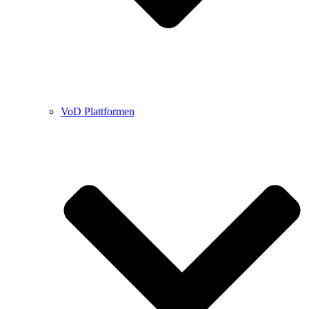
VoD Plattformen