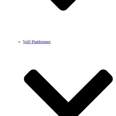
VoD Plattformen