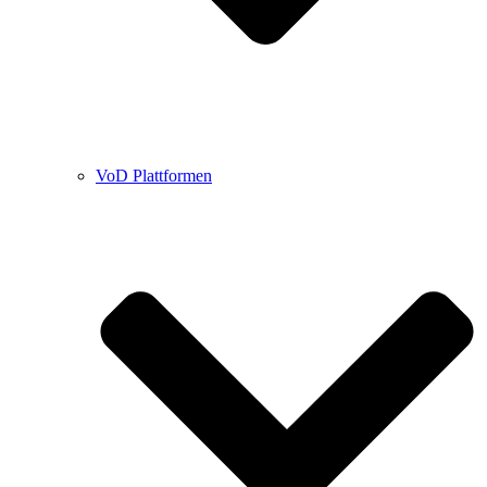
VoD Plattformen