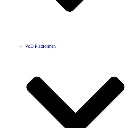
VoD Plattformen