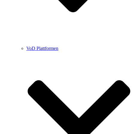
VoD Plattformen