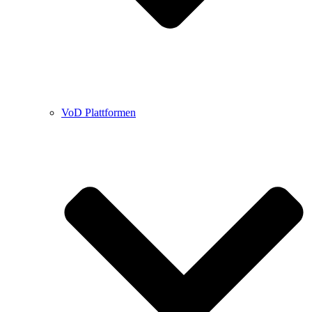
VoD Plattformen