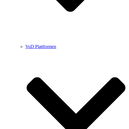
VoD Plattformen