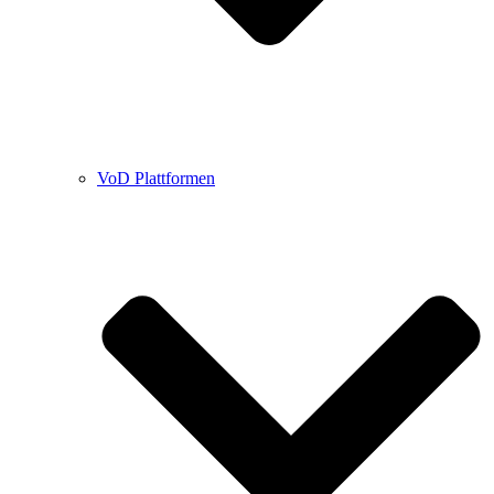
VoD Plattformen