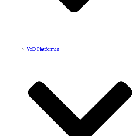
VoD Plattformen