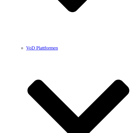
VoD Plattformen